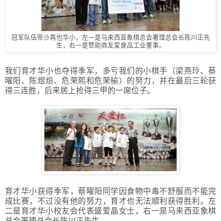
冠军队伍帝沙再也华小，左一是马来西亚象棋总会署理总会长陈川正先
生，右一是赞助商友爱食品工业董事。
我们育才华小也夺得季军，多亏我们的小棋手（梁燕玲、蔡
曜阳、陈煜烜、危荣熙和危荣榆）的努力，并在最后三轮获
得三连胜，后来居上抢得三甲的一席位子。
育才华小获得季军，蔡曜阳同学因食物中毒不舒服而不能完
成比赛，不过没有他的努力，育才也无法顺利获得胜利。左
二是育才华小校友会代表盛爱晶女士，右一是马来西亚象棋
总会署理总会长陈川正先生。