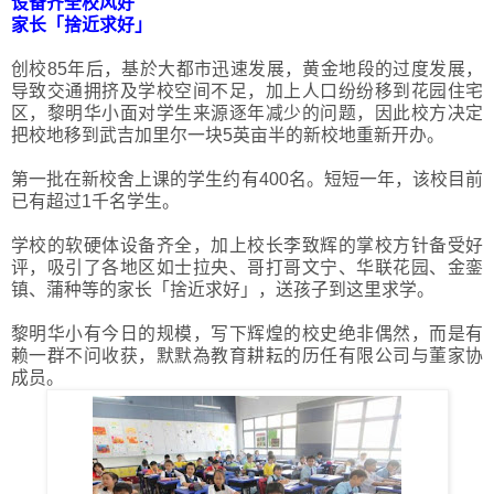
设备齐全校风好
家长「捨近求好」
创校85年后，基於大都市迅速发展，黄金地段的过度发展，
导致交通拥挤及学校空间不足，加上人口纷纷移到花园住宅
区，黎明华小面对学生来源逐年减少的问题，因此校方决定
把校地移到武吉加里尔一块5英亩半的新校地重新开办。
第一批在新校舍上课的学生约有400名。短短一年，该校目前
已有超过1千名学生。
学校的软硬体设备齐全，加上校长李致辉的掌校方针备受好
评，吸引了各地区如士拉央、哥打哥文宁、华联花园、金銮
镇、蒲种等的家长「捨近求好」，送孩子到这里求学。
黎明华小有今日的规模，写下辉煌的校史绝非偶然，而是有
赖一群不问收获，默默為教育耕耘的历任有限公司与董家协
成员。