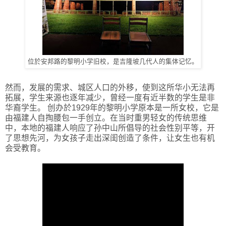
位於安邦路的黎明小学旧校，是吉隆坡几代人的集体记忆。
然而，发展的需求、城区人口的外移，使到这所华小无法再
拓展，学生来源也逐年减少，曾经一度有近半数的学生是非
华裔学生。 创办於1929年的黎明小学原本是一所女校，它是
由福建人自掏腰包一手创立。在当时重男轻女的传统思维
中，本地的福建人响应了孙中山所倡导的社会性别平等，开
了思想先河，为女孩子走出深闺创造了条件，让女生也有机
会受教育。