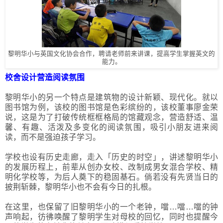
黎明华小与英国文化协会合作，聘请老师前来讲课，提高学生掌握英文的
能力。
校舍设计营造阅读氛围
黎明华小的另一个特点是建筑物的设计新颖、现代化。就以
图书馆为例，该校的图书馆是色彩缤纷的，该校董事廖金荣
说，这是为了打破传统框框格局的馆藏观念，营造舒适、温
馨、有趣、活泼及多变化的阅读氛围，吸引小朋友进来阅
读，而不是强迫孩子学习。
学校也设有历史走廊，走入「历史的时空」，讲述黎明华小
的发展历程上，前辈从创办女校、改制成男女混合学校、精
明化学校等，为后人奠下的稳固基石。倘若没有先贤当日的
披荆斩棘，黎明华小也不会有今日的扎根。
在这里，也保留了旧黎明华小的一个老钟，噹…噹…噹的钟
声响起，彷彿唤醒了黎明学生对母校的回忆，同时也提醒今