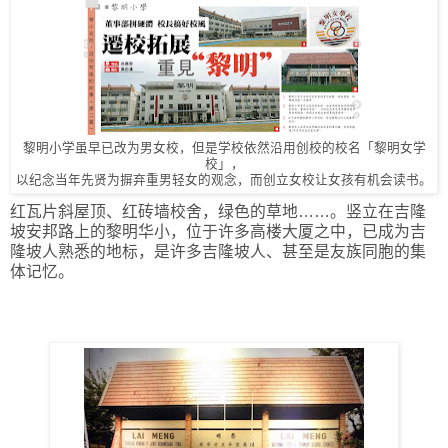
黎明小学虽早已改为男女校，但是学校依然沿用创校的校名「黎明女学
校」，
以纪念当年先贤为摒弃重男轻女的观念，而创立女校让女孩有机会读书。
红瓦片斜屋顶、红砖墙校舍，绿色的草地……。竖立在吉隆
坡安邦路上的黎明华小，位于许多高楼大厦之中，已成为吉
隆坡人熟悉的地标，是许多吉隆坡人、甚至是友族同胞的集
体记忆。