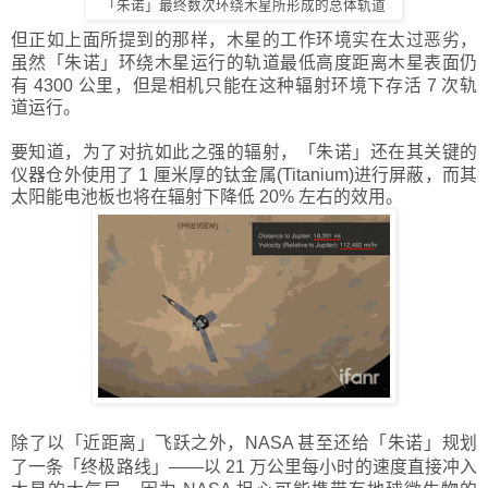
「朱诺」最终数次环绕木星所形成的总体轨道
但正如上面所提到的那样，木星的工作环境实在太过恶劣，
虽然
「
朱诺
」
环绕木星运行的轨道最低高度距离木星表面仍
有 4300 公里，但是相机只能在这种辐射环境下存活 7 次轨
道运行。
要知道，为了对抗如此之强的辐射，
「
朱诺
」
还在其关键的
仪器仓外使用了 1 厘米厚的钛金属(Titanium)进行屏蔽，而其
太阳能电池板也将在辐射下降低 20% 左右的效用。
除了以
「
近距离
」
飞跃之外，NASA 甚至还给
「
朱诺
」
规划
了一条
「
终极路线
」
——以 21 万公里每小时的速度直接冲入