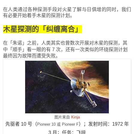
在人类通过各种探测手段对火星了解与日俱增的同时，我们
有必要开始着手木星的探测计划。
木星探测的
「
纠缠离合
」
在
「
朱诺
」
之前，人类其实也曾数次开展对木星的探测，其
中
「
顺手
」
看一眼的有 7 次，还有一次类似的环绕探测计划
最终因为故障而遭受失败。
图片来自
Kinja
先驱者 10 号（
）；发射时间：1972 年
Pioneer 10 或 Pioneer F
3 月；任务：飞掠