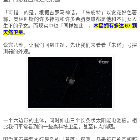
「
可惜
」
的是，根据古罗马神话，
「
朱庇特
」
以贪花好色著
称，奥林匹斯的许多神祇和许多希腊英雄都是他和不同女人
生下的子女。而现实中也
「
同样如此
」
，
木星拥有多达 67 颗
天然卫星
。
说完八卦，让我们回到正题，先让我们来看看
「
朱诺
」
号探
测器的外观。
一个六边形的主体，同时伸出三个长条状太阳能电池板。相
比我们平常看到的一些高科技卫星，甚至有点简陋。
因为其不需要执行复杂的
「
着落
」
探测，几乎所有的空间都