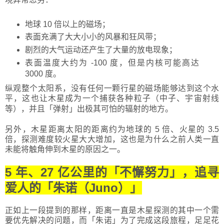
地球 10 倍以上的磁场；
表面充满了大大小小的风暴和狂风带；
剧烈的大气运动还产生了大量的放电现象；
表面温度大约为 -100 度，但是内核可能高达
3000 度。
纵观整个太阳系，没有任何一颗行星的磁场能够达到这个水
平，这也让木星成为一个捕获各种粒子（中子、宇宙射线
等），并且
「
弹射
」
出极其可怕的辐射的地方。
另外，木星距离太阳的距离约为地球的 5 倍、火星的 3.5
倍，探测难度较火星大大增加，这也是为什么之前人类一直
未能将触角伸到木星的原因之一。
5 年、27 亿公里的
「
不懈努力
」
，追寻
爱人的
「
朱诺（Juno）
」
正如上一段提到的那样，距离一直是木星探测的其中一个需
要优先解决的问题，而「朱诺」为了完成这段旅程，足足花