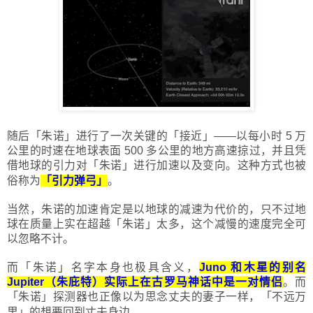
随后
「
朱诺
」
进行了一次关键的
「
接近
」
——以每小时 5 万
公里的时速在地球表面 500 多公里的地方高速掠过，并且凭
借地球的引力对
「
朱诺
」
进行加速以及变向。这种方式也被
俗称为
「
引力弹弓
」
。
当然，朱诺的加速肯定是以地球的减速为代价的，只不过地
球在质量上实在超越
「
朱诺
」
太多，这个减慢的速度完全可
以忽略不计。
而
「
朱诺
」
名字本身也极具含义，
Juno 和木星的别名
Jupiter（朱庇特）实际上在古罗马神话中是一对情侣
。而
「
朱诺
」
探测器也正像以为思念丈夫的妻子一样，
「
不远万
里
」
的想要回到丈夫身边。