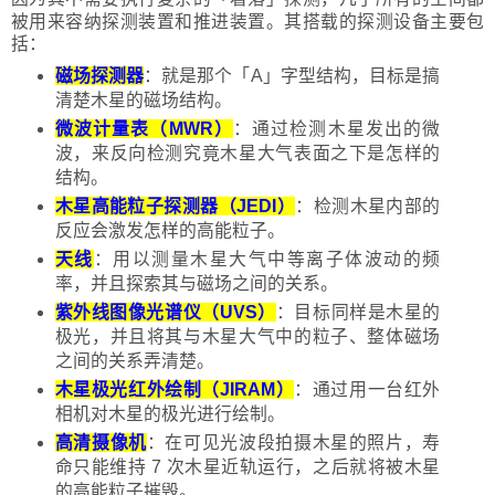
被用来容纳探测装置和推进装置。其搭载的探测设备主要包
括：
磁场探测器
：就是那个
「
A
」
字型结构，目标是搞
清楚木星的磁场结构。
微波计量表（MWR）
：通过检测木星发出的微
波，来反向检测究竟木星大气表面之下是怎样的
结构。
木星高能粒子探测器（JEDI）
：检测木星内部的
反应会激发怎样的高能粒子。
天线
：用以测量木星大气中等离子体波动的频
率，并且探索其与磁场之间的关系。
紫外线图像光谱仪（UVS）
：目标同样是木星的
极光，并且将其与木星大气中的粒子、整体磁场
之间的关系弄清楚。
木星极光红外绘制（JIRAM）
：通过用一台红外
相机对木星的极光进行绘制。
高清摄像机
：在可见光波段拍摄木星的照片，寿
命只能维持 7 次木星近轨运行，之后就将被木星
的高能粒子摧毁。