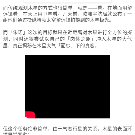
而传统观测木星的方式也很简单，就是——看。在地面用望
远镜看，在天上用卫星看。几天前，欧洲宇航局就公布了一
组他们通过操纵哈勃太空望远镜拍摄到的木星极光。
而
「
朱诺
」
这次的目标就是在近距离对木星进行全方位的探
测，同时还将尝试以自己的
「
肉体之躯
」
冲入木星的大气
层，真正揭秘在木星大气
「
面纱
」
下的真容。
但这个任务绝非简单，由于气态行星的关系，木星的表面环
境异常恶劣：