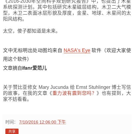
《2016-2030年空间科学规划研究报告》中，也提出了木星
系统探测计划。其中包括研究木星磁层结构，木卫二大气模
型，木卫二表面冰层形貌及厚度，金星、地球、木星间的太
阳风结构。
太空，傻子都知道是未来。
文中无标明出处动图均来自
NASA’s Eye
软件（欢迎大家使
用这个软件）
ifanr
文章摘自
爱范儿
关于赞比亚修女 Mary Jucunda 给 Ernst Stuhlinger 博士写信
的故事，在我的文章《
重力波有震到您吗？
》也有提到，大
家不妨看看。
时间：
7/10/2016 12:06:00 下午
共享