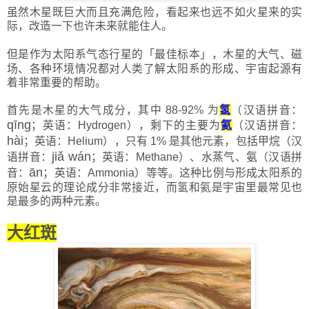
虽然木星既巨大而且充满危险，看起来也远不如火星来的实
际，改造一下也许未来就能住人。
但是作为太阳系气态行星的
「
最佳标本
」
，木星的大气、磁
场、各种环境情况都对人类了解太阳系的形成、宇宙起源有
着非常重要的帮助。
首先是木星的大气成分，其中 88-92% 为
氢
（汉语拼音：
qīng
；英语：Hydrogen），剩下的主要为
氦
（汉语拼音：
hài
；英语：Helium），只有 1% 是其他元素，包括甲烷（汉
jiǎ wán
语拼音：
；英语：Methane）、水蒸气、氨（汉语拼
ān
音：
；英语：Ammonia）等等。这种比例与形成太阳系的
原始星云的理论成分非常接近，而氢和氦是宇宙里最常见也
是最多的两种元素。
大红斑