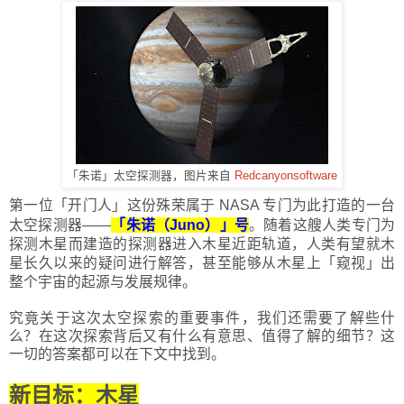
「朱诺」太空探测器，图片来自
Redcanyonsoftware
第一位
「
开门人
」
这份殊荣属于 NASA 专门为此打造的一台
太空探测器——
「
朱诺（Juno）
」
号
。随着这艘人类专门为
探测木星而建造的探测器进入木星近距轨道，人类有望就木
星长久以来的疑问进行解答，甚至能够从木星上
「
窥视
」
出
整个宇宙的起源与发展规律。
究竟关于这次太空探索的重要事件，我们还需要了解些什
么？在这次探索背后又有什么有意思、值得了解的细节？这
一切的答案都可以在下文中找到。
新目标：木星