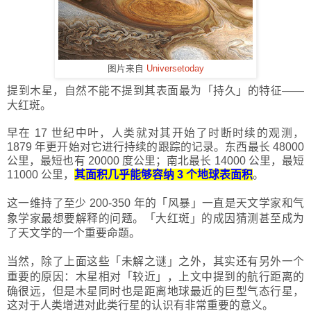
图片来自
Universetoday
提到木星，自然不能不提到其表面最为
「
持久
」
的特征——
大红斑。
早在 17 世纪中叶，人类就对其开始了时断时续的观测，
1879 年更开始对它进行持续的跟踪的记录。东西最长 48000
公里，最短也有 20000 度公里；南北最长 14000 公里，最短
11000 公里，
其面积几乎能够容纳 3 个地球表面积
。
这一维持了至少 200-350 年的
「
风暴
」
一直是天文学家和气
象学家最想要解释的问题。
「
大红斑
」
的成因猜测甚至成为
了天文学的一个重要命题。
当然，除了上面这些
「
未解之谜
」
之外，其实还有另外一个
重要的原因：木星相对
「
较近
」
，上文中提到的航行距离的
确很远，但是木星同时也是距离地球最近的巨型气态行星，
这对于人类增进对此类行星的认识有非常重要的意义。