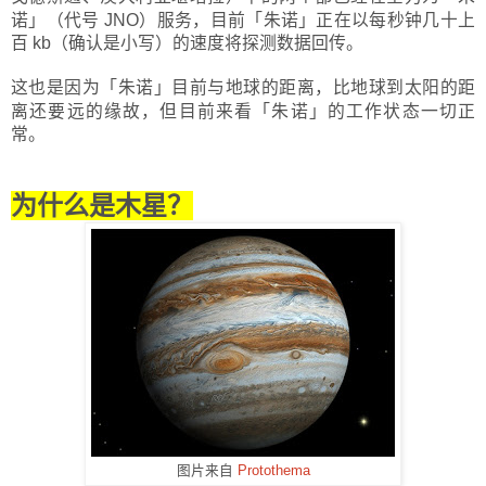
诺
」
（代号 JNO）服务，目前
「
朱诺
」
正在以每秒钟几十上
百 kb（确认是小写）的速度将探测数据回传。
这也是因为
「
朱诺
」
目前与地球的距离，比地球到太阳的距
离还要远的缘故，但目前来看
「
朱诺
」
的工作状态一切正
常。
为什么是木星？
图片来自
Protothema