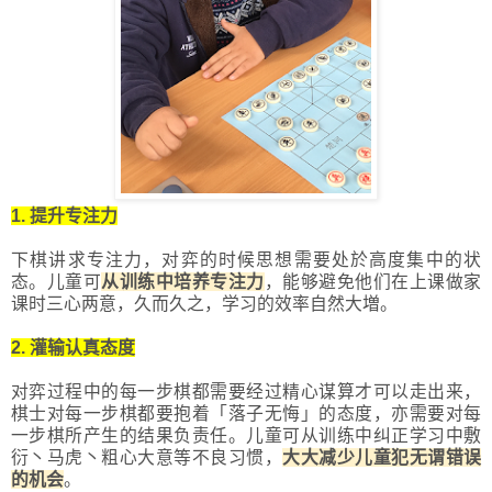
1. 提升专注力
下棋讲求专注力，对弈的时候思想需要处於高度集中的状
态。儿童可
从训练中培养专注力
，能够避免他们在上课做家
课时三心两意，久而久之，学习的效率自然大増。
2. 灌输认真态度
对弈过程中的每一步棋都需要经过精心谋算才可以走出来，
棋士对每一步棋都要抱着「落子无悔」的态度，亦需要对每
一步棋所产生的结果负责任。儿童可从训练中纠正学习中敷
衍丶马虎丶粗心大意等不良习惯，
大大减少儿童犯无谓错误
的机会
。