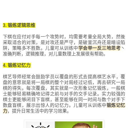
3. 锻练逻辑思维
下棋在应付对手每一个攻势时，均需要考量全局大势，然後
采取适合的对策，是对攻还是严守，是破釜沉舟还是暗设陷
阱，策略多不胜数。儿童可从训练中
学会举一反三地思考
丶
准确判断，逻辑推理，对儿童数理上发展很有帮助。
4. 锻练记忆力
棋艺导师经常会鼓励学员以覆盘的形式去提高棋艺水平，覆
盘的意思就是将一局棋的整个对局经过记低，再去研究一局
棋的得失。每次覆盘，其实就是一次形象记忆锻炼，一般棋
士能够轻易精确地记得之前与对手的交手记录。实力较强的
棋士更能够闭目下盲棋，甚至能够在同一时间与数个对手下
数盘盲棋，展示出惊人的记忆力。儿童可从训练中
锻炼记忆
力
，提升日常生活中的学习效果。