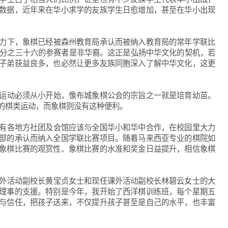
数据，近年来在华小求学的友族学生日愈增加，甚至在华小出现
力下，象棋已经被森州教育局承认而被纳入教育局的常年学联比
达百分之三十六的参赛者是非华裔。这正是弘扬中华文化的契机，若
子弟获益良多，也必然让更多友族同胞深入了解中华文化，这更
运动必须从小开始，像布城象棋公会的宗旨之一就是培育幼苗。
的棋类运动，而象棋则没有这种便利。
有各地方社团及会馆应该与全国华小和华中合作，在校园里大力
部的承认而纳入全国学联比赛项目。随着马来西亚专业的棋院如
象棋比赛的观赏性、象棋比赛的水准和奖金日益提升，相信象棋
外活动副校长黄宝贞女士和现任课外活动副校长林碧云女士的大
理事的支援。特别是今年，我开始了西洋棋训练班，每个星期五
与信任，把孩子送来，不仅提升孩子甚至是自己的水平，也丰富