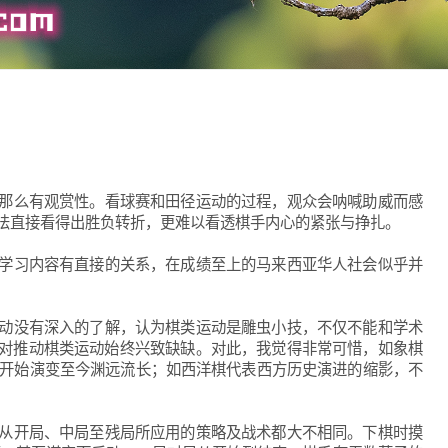
那么有观赏性。看球赛和田径运动的过程，观众会呐喊助威而感
法直接看得出胜负转折，更难以看透棋手内心的紧张与挣扎。
学习内容有直接的关系，在成绩至上的马来西亚华人社会似乎并
动没有深入的了解，认为棋类运动是雕虫小技，不仅不能和学术
对推动棋类运动始终兴致缺缺。对此，我觉得非常可惜，如象棋
唐代开始演变至今渊远流长；如西洋棋代表西方历史演进的缩影，不
从开局、中局至残局所应用的策略及战术都大不相同。下棋时摸