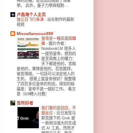
神的危機，並且因而開創了現象
學。 此外，量子力學與相對...
卢昌海个人主页
独立日飞行表演
-
站长制作的最新
视频
Miscellaneous999
皇帝是一種高風險職
業
-
圖片作者：
NotebookLM 很多人
一提到皇帝，想到的
是至高無上的權力：
天下都是他的，宮殿
是他的，軍隊是他的，百官跪拜，
後宮環繞，一句話可以決定他人的
生死。 感覺上當皇帝很好？我整理
了四百多位皇帝的死因，得到的結
論是：皇帝不是一個好工作。 看文
章（6/9轉入付費）
吾所好者
我们要的是回应，不
是反应
-
近日发现马
斯克旗下的 Grok 是
一款相当强大的生成
式 AI 工具，然而才