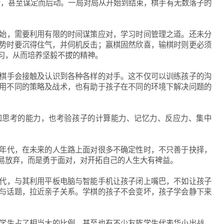
行，甚至谋定而后动。一局对局从开始到结束，棋手有无数落子的
始，需要利用有限的时间谋策应对，学习时间管理之道。还未分
势时要沉得住气，并伺机反击；赢棋固然欣喜，输棋时则更必须
习，从而培养坚毅不拔的精神。
棋手会接触及认识到各种各样的对手。这不仅可以训练孩子的沟
用不同的策略及战术，也有助于孩子在不同的环境下解决问题的
和思考的能力，也考验孩子的计算能力、记忆力、反应力、集中
年代，在未来的人生路上面对很多不确定性时，不只善于抉择，
易放弃，而是勇于面对，对开拓自己的人生大有裨益。
代，与其利用平板电脑与智能手机让孩子闭上嘴巴，不如让孩子
与话题，拉近亲子关系。学棋的孩子不会变坏，孩子学会静下来
学生占了相当大的比例，甚至也有不少友族学生代表华小出战，