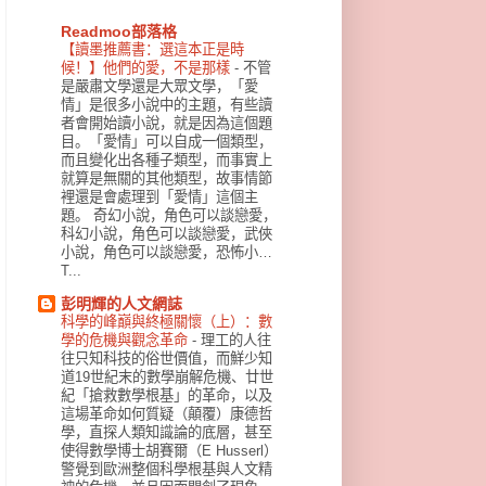
Readmoo部落格
【讀墨推薦書：選這本正是時
候！】他們的愛，不是那樣
-
不管
是嚴肅文學還是大眾文學，「愛
情」是很多小說中的主題，有些讀
者會開始讀小說，就是因為這個題
目。「愛情」可以自成一個類型，
而且變化出各種子類型，而事實上
就算是無關的其他類型，故事情節
裡還是會處理到「愛情」這個主
題。 奇幻小說，角色可以談戀愛，
科幻小說，角色可以談戀愛，武俠
小說，角色可以談戀愛，恐怖小…
T...
彭明輝的人文網誌
科學的峰巔與終極關懷（上）：數
學的危機與觀念革命
-
理工的人往
往只知科技的俗世價值，而鮮少知
道19世紀末的數學崩解危機、廿世
紀「搶救數學根基」的革命，以及
這場革命如何質疑（顛覆）康德哲
學，直探人類知識論的底層，甚至
使得數學博士胡賽爾（E Husserl）
警覺到歐洲整個科學根基與人文精