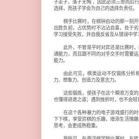
子走子，落子无悔 ，因此必须三思而后
选择，而孩子学会为自己的选择负责任。
棋手比赛时，在棋钟启动的那一刻开
出胜负前，占优势时不沾沾自喜，处于劣
学习接受失败，并自我反省及从错误中学
此外，不管是平时对弈还是比赛时，
通能力，而且跟不同的对手交手时需要运
能力。
由此可见，棋类运动不仅锻炼分析
力、想象力、创造力及意志力。
这些锻炼，使孩子在这个瞬息万变的
也懂得进退之道；遇到挫折时，也不会轻
在这个各种暴力的电子游戏盛行的时
下下棋，享受弈棋的乐趣，增添生活情趣
思考，会更成熟稳重。
我所见，在西洋棋学联比赛时，友族