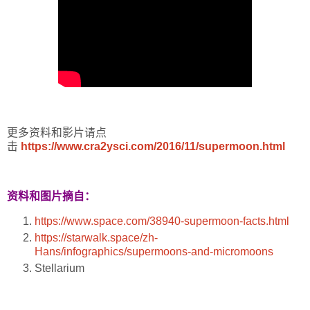
更多资料和影片请点
击
https://www.cra2ysci.com/2016/11/supermoon.html
资料和图片摘自：
https://www.space.com/38940-supermoon-facts.html
https://starwalk.space/zh-
Hans/infographics/supermoons-and-micromoons
Stellarium