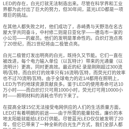
LED的存在，白光灯就无法制造出来。尽管在科学界和工业
界都为此付出了巨大的努力，但30年间，蓝光LED都是一项
艰巨的挑战。
在其他人都失败之时，他们成功了，赤崎勇与天野浩在名古
屋大学共同奋斗，中村修二则是日亚化学——德岛市一家的
小公司——的雇员。他们的发明是革命性的。白炽灯泡点亮
了20世纪，而21世纪将由二极管点亮。
白光二极管灯发出明亮的白光，既持久又节能。它们一直在
被改进，每个电力输入单位（以瓦特计）带来的光通量（以
流明计）更高，同时更高效。最近的纪 录是刚刚超过300流
明/瓦特，而白炽灯的效率只有16流明/瓦特，而荧光灯的效率
也不过70流明/瓦特。由于全球电力的近1/4都用在照明上，
LED为节约地球资源贡献良多。鉴于LED的使用寿命可达10
万小时——而白炽灯只可用1000小时，荧光灯可用10000小
时——照明材料的消耗也节约下来了。
在提高全球15亿无法接受电网供应的人们的生活质量方面，
LED灯有着明朗的前途——由于所需的能量较低，廉价的本
地太阳能就能给LED灯供能。尽管蓝光LED仅仅被发明了20
年，但它已带来了一种全新的白光生产方式，我们全部人都