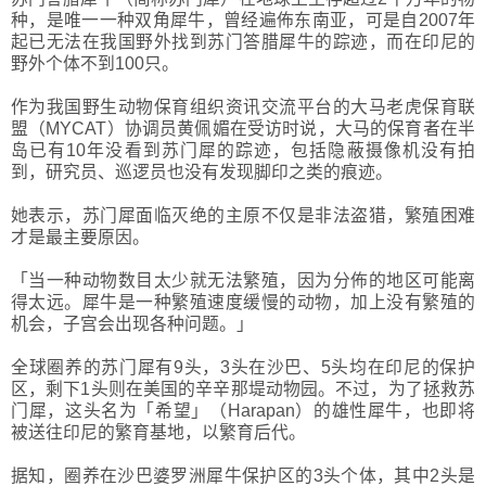
种，是唯一一种双角犀牛，曾经遍佈东南亚，可是自2007年
起已无法在我国野外找到苏门答腊犀牛的踪迹，而在印尼的
野外个体不到100只。
作为我国野生动物保育组织资讯交流平台的大马老虎保育联
盟（MYCAT）协调员黄佩媚在受访时说，大马的保育者在半
岛已有10年没看到苏门犀的踪迹，包括隐蔽摄像机没有拍
到，研究员、巡逻员也没有发现脚印之类的痕迹。
她表示，苏门犀面临灭绝的主原不仅是非法盗猎，繁殖困难
才是最主要原因。
「当一种动物数目太少就无法繁殖，因为分佈的地区可能离
得太远。犀牛是一种繁殖速度缓慢的动物，加上没有繁殖的
机会，子宫会出现各种问题。」
全球圈养的苏门犀有9头，3头在沙巴、5头均在印尼的保护
区，剩下1头则在美国的辛辛那堤动物园。不过，为了拯救苏
门犀，这头名为「希望」（Harapan）的雄性犀牛，也即将
被送往印尼的繁育基地，以繁育后代。
据知，圈养在沙巴婆罗洲犀牛保护区的3头个体，其中2头是