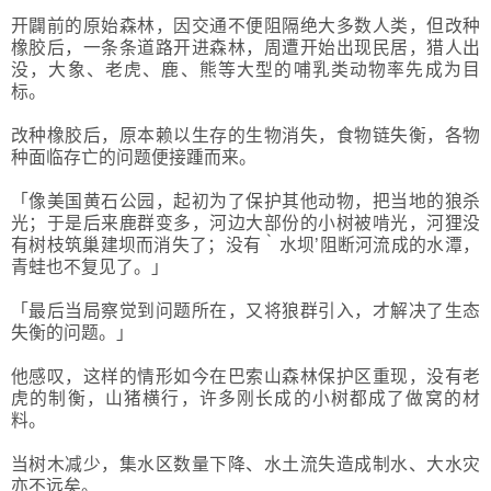
开闢前的原始森林，因交通不便阻隔绝大多数人类，但改种
橡胶后，一条条道路开进森林，周遭开始出现民居，猎人出
没，大象、老虎、鹿、熊等大型的哺乳类动物率先成为目
标。
改种橡胶后，原本赖以生存的生物消失，食物链失衡，各物
种面临存亡的问题便接踵而来。
「像美国黄石公园，起初为了保护其他动物，把当地的狼杀
光；于是后来鹿群变多，河边大部份的小树被啃光，河狸没
有树枝筑巢建坝而消失了；没有｀水坝’阻断河流成的水潭，
青蛙也不复见了。」
「最后当局察觉到问题所在，又将狼群引入，才解决了生态
失衡的问题。」
他感叹，这样的情形如今在巴索山森林保护区重现，没有老
虎的制衡，山猪横行，许多刚长成的小树都成了做窝的材
料。
当树木减少，集水区数量下降、水土流失造成制水、大水灾
亦不远矣。