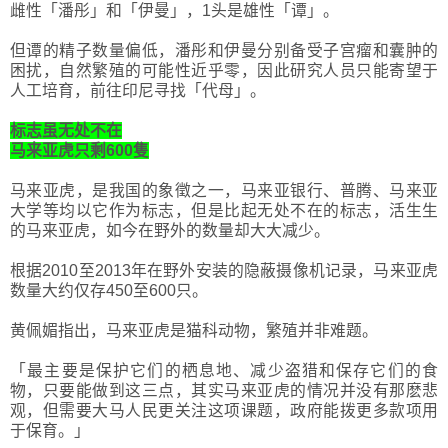
雌性「潘彤」和「伊曼」，1头是雄性「谭」。
但谭的精子数量偏低，潘彤和伊曼分别备受子宫瘤和囊肿的
困扰，自然繁殖的可能性近乎零，因此研究人员只能寄望于
人工培育，前往印尼寻找「代母」。
标志虽无处不在
马来亚虎只剩600隻
马来亚虎，是我国的象徵之一，马来亚银行、普腾、马来亚
大学等均以它作为标志，但是比起无处不在的标志，活生生
的马来亚虎，如今在野外的数量却大大减少。
根据2010至2013年在野外安装的隐蔽摄像机记录，马来亚虎
数量大约仅存450至600只。
黄佩媚指出，马来亚虎是猫科动物，繁殖并非难题。
「最主要是保护它们的栖息地、减少盗猎和保存它们的食
物，只要能做到这三点，其实马来亚虎的情况并没有那麽悲
观，但需要大马人民更关注这项课题，政府能拨更多款项用
于保育。」