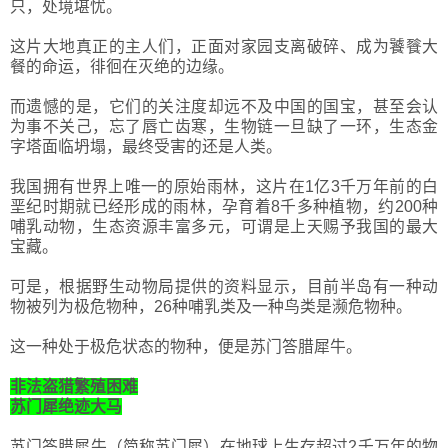
只，处境堪忧。
这片大地真正的主人们，正面对家园支离破碎、成为饕餮大
餐的命运，徘徊在灭绝的边缘。
而遗憾的是，它们的关注度却远不及中国的国宝，甚至会认
为事不关己，忘了唇亡齿寒，生物链一旦缺了一环，生态金
字塔面临坍塌，最终受害的还是人类。
我国拥有世界上唯一的原始雨林，这片在1亿3千万年前的白
垩纪时期就已经形成的雨林，孕育着8千多种植物，约200种
哺乳动物，生态资源丰富多元，可谓是上天赐予我国的最大
宝藏。
可是，根据野生动物局提供的资料显示，目前半岛有一种动
物被列为极危物种，26种哺乳类及一种鸟类是濒危物种。
这一种处于极危状态的物种，便是苏门答腊犀牛。
非法盗猎繁殖困难
苏门犀绝迹大马
苏门答腊犀牛（简称苏门犀）在地球上生存超过2千万年的物