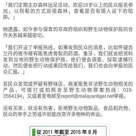
「我们定期主办森林远足活动，欢迎18岁以上的民众报名参
加，以轻鬆的方式巡视森林，查看是否有猎人设下的陷
阱。」
她透露，如今参与保育的非政府组织和野生动物保护局的合
作关系越来越密切。
「我们开设了举报热线，如果收到民众的消息，比如怀疑吉
兰丹的夜市裡有贩售虎骨製的药酒、象牙，我们就会把资料
发到当地的野生动物保护局，他们便会调查、採取逮捕行
动，然后便会把行动成果回传给我们，我们也会向举报的民
众汇报。」
若民众发现或怀疑有野味店、商家贩售非法野生动物相关的
产品，可拨打或拍照发至野生动物罪案热线：019-
3564194，又或者发电邮至report@malayantiger.net举报。
没有买卖，就没有伤害，拒绝野生动物製品、食品和药物，
民众的举手之劳或许就能改变许多物种的命运。