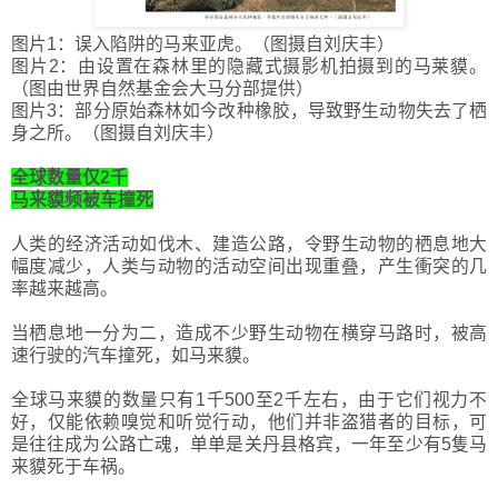
图片1：误入陷阱的马来亚虎。（图摄自刘庆丰）
图片2：由设置在森林里的隐藏式摄影机拍摄到的马莱貘。
（图由世界自然基金会大马分部提供）
图片3：部分原始森林如今改种橡胶，导致野生动物失去了栖
身之所。（图摄自刘庆丰）
全球数量仅2千
马来貘频被车撞死
人类的经济活动如伐木、建造公路，令野生动物的栖息地大
幅度减少，人类与动物的活动空间出现重叠，产生衝突的几
率越来越高。
当栖息地一分为二，造成不少野生动物在横穿马路时，被高
速行驶的汽车撞死，如马来貘。
全球马来貘的数量只有1千500至2千左右，由于它们视力不
好，仅能依赖嗅觉和听觉行动，他们并非盗猎者的目标，可
是往往成为公路亡魂，单单是关丹县格宾，一年至少有5隻马
来貘死于车祸。