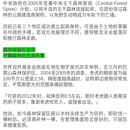
中央政府在2005年签署中央主干森林景观（Central Forest
Spine）计划，以将半岛的主干森林连接起来，在部份穿过森
林的公路建造高架桥，以免野生动物成为车轮下的亡魂。
目前已有三个地区成功建立起高架桥，可是由于土地权掌握
在州政府手裡，若双方发展理念不同，便导致无法全面落实
和推行森林走廊。
森林保留区变质
开闢森林后生态失衡
世界自然基金会高级实地生物学家刘庆丰举例，吉兰丹的巴
索山森林保护区，2004至2005年的调查，老虎的稠密度为每
100平方公里是2.59，稠密度越高越好，证明那边食物非常充
足，不需那麽大的范围来捕捉猎物。
「可是到2012年时，就降低到0.5左右，那时老虎跟人类衝突
的例子很多，像是老虎咬死人，盗猎者出没。」
他说，如今森林保留区是以木材永续生产为目的，即砍伐一
棵树后，必须再补种一棵，在管理角度而言是好的，只是后
来慢慢变质。