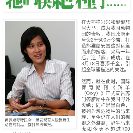
在大熊猫兴兴和靓靓旅
居大马，成为我国动物
园的贵客，我国政府更
斥资2千500万令吉，打
造熊猫屋安置这对远道
而来的娇客，来马一年
后，造「熊」成功，在
8月18日喜添千金，引
起全球熊猫迷的关注。
然而，就在此时，国际
保育期刊《羚羊
（Orxy）》正式宣告苏
门答腊犀牛在我国野外
灭绝；同样是黑白色，
被列为濒危物种的马来
貘，至今仍在人们的视
黄佩媚呼吁民众一旦发现有人贩售野生
野之外游离；野生马来
动物的制品，拨打热线举报。
虎如今更不超过700